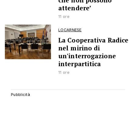
che non possono
attendere’
11 ore
LOCARNESE
La Cooperativa Radice
nel mirino di
un'interrogazione
interpartitica
11 ore