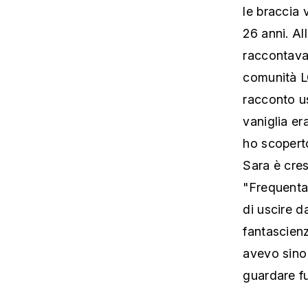
le braccia 
26 anni. Al
raccontava 
comunità L
racconto us
vaniglia e
ho scoperto
Sara è cre
"Frequenta
di uscire d
fantascienz
avevo sino
guardare fu