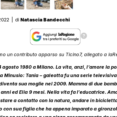
2022
|
di
Natascia Bandecchi
mo un contributo apparso su Ticino7, allegato a laR
4 agosto 1980 a Milano. La vita, anzi, l’amore la po
 a Minusio: Tania – galeotta fu una serie televisiva
 diventa sua moglie nel 2009. Mamma di due bambi
 anni ed Elia 9 mesi. Nella vita fa l’educatrice. Am
 stare a contatto con la natura, andare in bicicletta
o con sua figlia che ha appena imparato a gironzo
. Non sa resistere a una pizza accompagnata da un