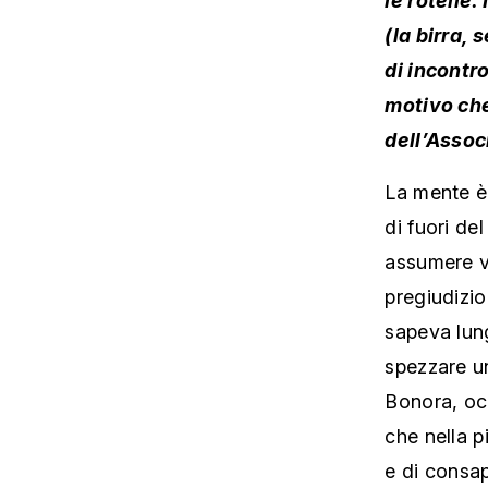
(la birra,
di incontr
motivo che
dell’Assoc
La mente è 
di fuori de
assumere va
pregiudizio
sapeva lung
spezzare u
Bonora, oc
che nella p
e di consa