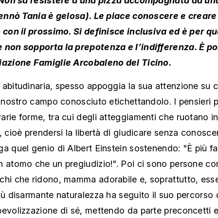
 sennò Tania è gelosa). Le piace conoscere e crear
o con il prossimo. Si definisce inclusiva ed è per q
 non sopporta la prepotenza e l’indifferenza. È p
iazione Famiglie Arcobaleno del Ticino.
abitudinaria, spesso appoggia la sua attenzione su c
l nostro campo conosciuto etichettandolo. I pensieri
rie forme, tra cui degli atteggiamenti che ruotano in
, cioè prendersi la libertà di giudicare senza conosce
a quel genio di Albert Einstein sostenendo: "È più fa
n atomo che un pregiudizio!". Poi ci sono persone c
chi che ridono, mamma adorabile e, soprattutto, es
iù disarmante naturalezza ha seguito il suo percorso 
pevolizzazione di sé, mettendo da parte preconcetti 