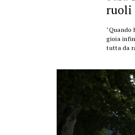
ruoli
"Quando h
gioia infi
tutta da 