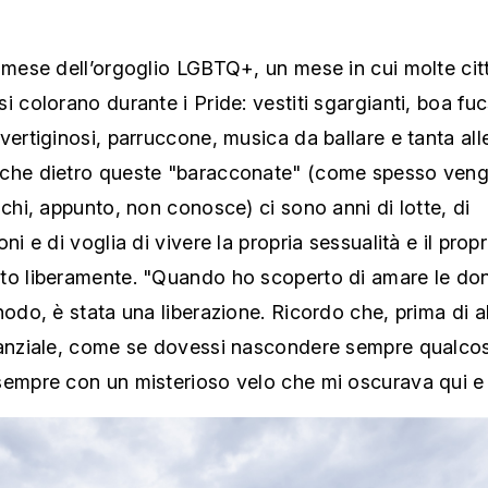
 mese dell’orgoglio LGBTQ+, un mese in cui molte citt
i colorano durante i Pride: vestiti sgargianti, boa fuc
vertiginosi, parruccone, musica da ballare e tanta alle
che dietro queste "baracconate" (come spesso ven
 chi, appunto, non conosce) ci sono anni di lotte, di
ni e di voglia di vivere la propria sessualità e il propr
to liberamente. "Quando ho scoperto di amare le don
nodo, è stata una liberazione. Ricordo che, prima di al
tanziale, come se dovessi nascondere sempre qualcos
sempre con un misterioso velo che mi oscurava qui e 