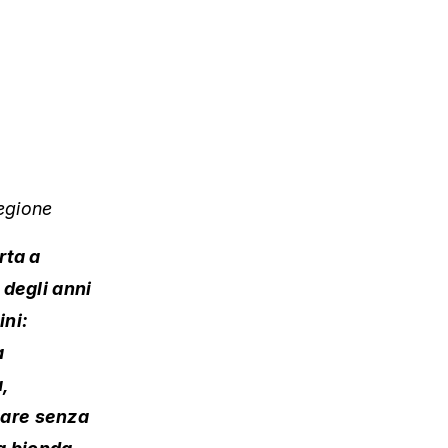
egione
rta a
 degli anni
ni:
a
,
lare senza
a bionda