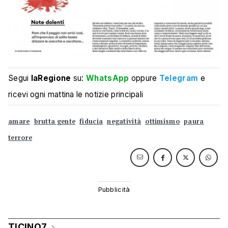
Segui
laRegione
su:
WhatsApp
oppure
Telegram
e
ricevi ogni mattina le notizie principali
amare
brutta gente
fiducia
negatività
ottimismo
paura
terrore
TICINO7