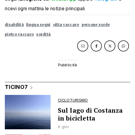
ricevi ogni mattina le notizie principali
disabilità
lingua segni
olita vaccaro
persone sorde
pietro vaccaro
sordità
TICINO7
CICLOTURISMO
Sul lago di Costanza
in bicicletta
6 gior