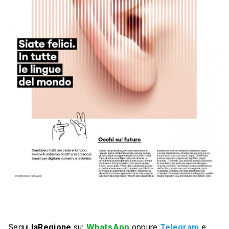
Segui
laRegione
su:
WhatsApp
oppure
Telegram
e