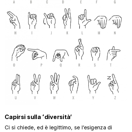
Capirsi sulla ʻdiversitàʼ
Ci si chiede, ed è legittimo, se l’esigenza di