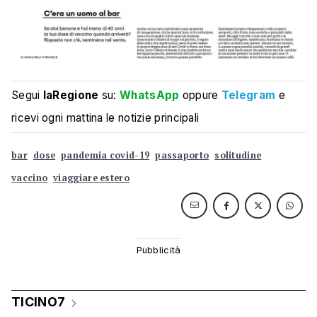
Segui
laRegione
su:
WhatsApp
oppure
Telegram
e
ricevi ogni mattina le notizie principali
bar
dose
pandemia covid-19
passaporto
solitudine
vaccino
viaggiare estero
TICINO7