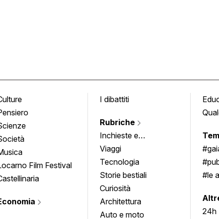
Culture
I dibattiti
Edu
Pensiero
Qual
Rubriche
Scienze
Inchieste e
Tem
Società
approfondimenti
Viaggi
#ga
Musica
Tecnologia
#pub
Locarno Film Festival
Storie bestiali
#le 
Castellinaria
Curiosità
info
Altr
Economia
Architettura
24h
Auto e moto