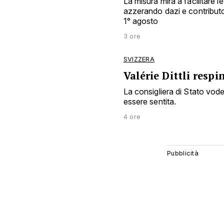
La misura mira a facilitare l
azzerando dazi e contributo 
1° agosto
3 ore
SVIZZERA
Valérie Dittli resp
La consigliera di Stato vode
essere sentita.
4 ore