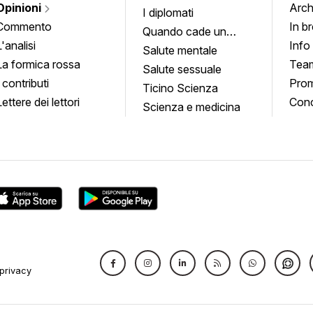
Opinioni
Arch
I diplomati
Commento
In b
Quando cade un
L'analisi
Info
quadro
Salute mentale
La formica rossa
Tea
Salute sessuale
I contributi
Prom
Ticino Scienza
Lettere dei lettori
Conc
Scienza e medicina
privacy