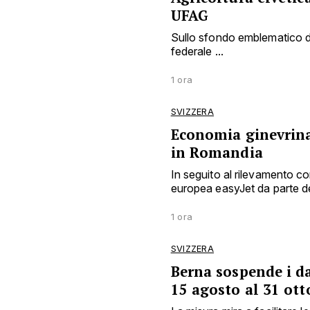
UFAG
Sullo sfondo emblematico dei
federale ...
1 ora
SVIZZERA
Economia ginevrina 
in Romandia
In seguito al rilevamento 
europea easyJet da parte del
1 ora
SVIZZERA
Berna sospende i d
15 agosto al 31 ott