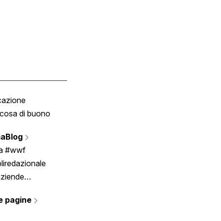
cazione
Tombola
cosa di buono
Fumetto
Vignette
aBlog
Scrivici
ia #wwf
liredazionale
aziende
rmano
e pagine