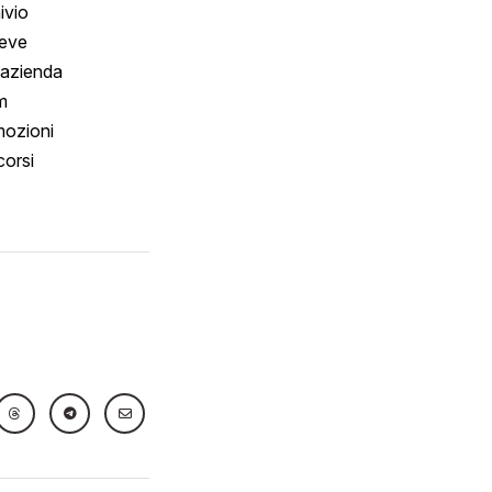
ivio
reve
 azienda
m
ozioni
orsi