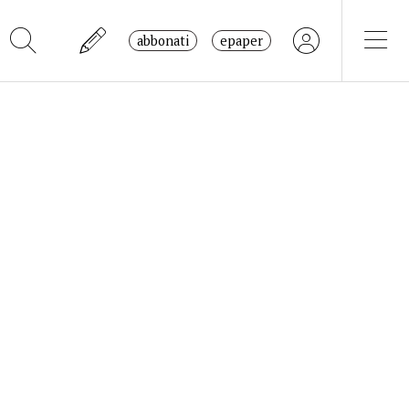
abbonati
epaper