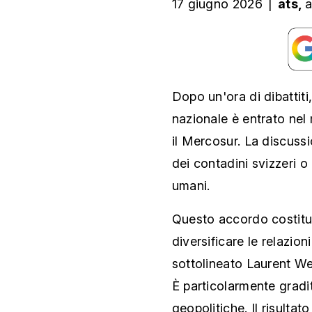
17 giugno 2026
|
ats,
a
Dopo un'ora di dibattiti
nazionale è entrato nel
il Mercosur. La discuss
dei contadini svizzeri o 
umani.
Questo accordo costitu
diversificare le relazio
sottolineato Laurent W
È particolarmente gradit
geopolitiche. Il risultat