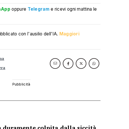
sApp
oppure
Telegram
e ricevi ogni mattina le
blicato con l'ausilio dell'IA.
Maggiori
ima
era
a duramente colpita dalla siccità,