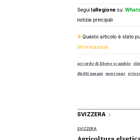
Segui
laRegione
su:
What
notizie principali
Questo articolo è stato pub
informazioni
accordo di libero scambio
cl
diritti umani
mercosur
svizz
SVIZZERA
SVIZZERA
Agricoltura elvetic