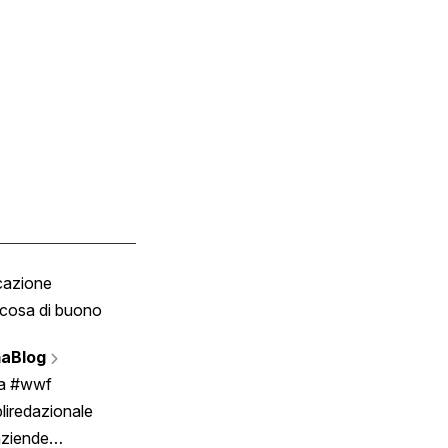
cazione
Tombola
cosa di buono
Fumetto
Vignette
aBlog
Scrivici
ia #wwf
liredazionale
aziende