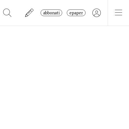
abbonati
epaper