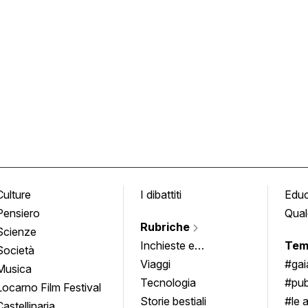
Culture
I dibattiti
Edu
Pensiero
Qual
Rubriche
Scienze
Inchieste e
Tem
Società
approfondimenti
Viaggi
#ga
Musica
Tecnologia
#pub
Locarno Film Festival
Storie bestiali
#le 
Castellinaria