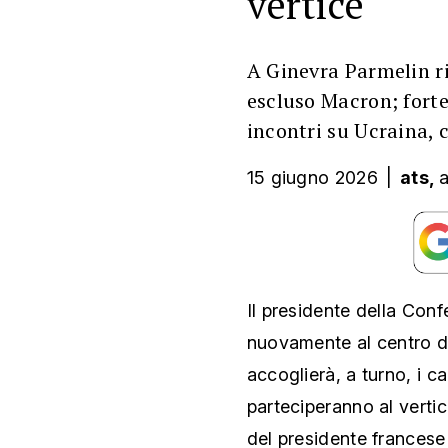
vertice
A Ginevra Parmelin ri
escluso Macron; fort
incontri su Ucraina, 
15 giugno 2026
|
ats,
a
Il presidente della Con
nuovamente al centro de
accoglierà, a turno, i c
parteciperanno al verti
del presidente france