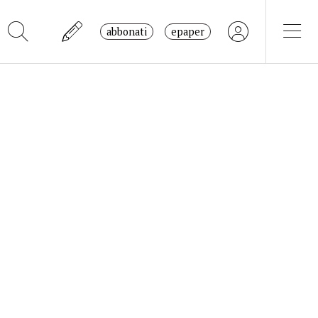
abbonati
epaper