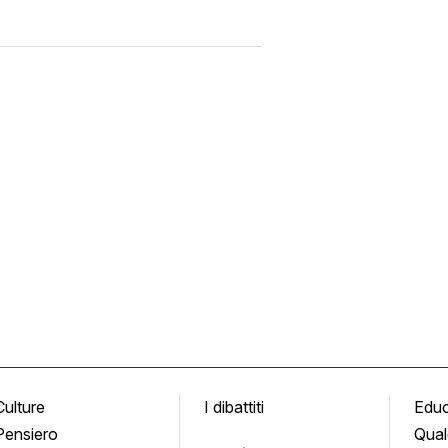
Culture
I dibattiti
Edu
Pensiero
Qual