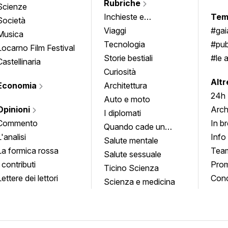
Rubriche
Scienze
Inchieste e
Tem
Società
approfondimenti
Viaggi
#ga
Musica
Tecnologia
#pub
Locarno Film Festival
Storie bestiali
#le 
Castellinaria
Curiosità
info
Altr
Economia
Architettura
24h
Auto e moto
Opinioni
Arch
I diplomati
Commento
In b
Quando cade un
L'analisi
Info
quadro
Salute mentale
La formica rossa
Tea
Salute sessuale
I contributi
Prom
Ticino Scienza
Lettere dei lettori
Conc
Scienza e medicina