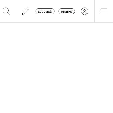
abbonati
epaper