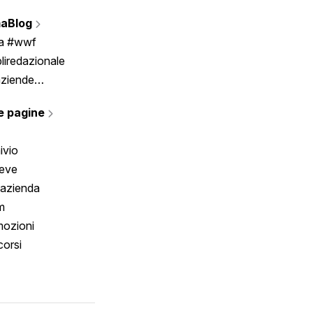
Vignette
aBlog
Scrivici
ia #wwf
liredazionale
aziende
rmano
e pagine
ivio
reve
 azienda
m
ozioni
orsi