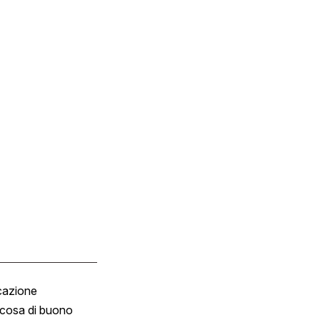
cazione
Tombola
cosa di buono
Fumetto