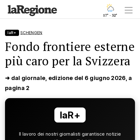
17° - 32°
laR+
SCHENGEN
Fondo frontiere esterne
più caro per la Svizzera
➜ dal giornale, edizione del 6 giugno 2026, a
pagina 2
laR+
Il lavoro dei nostri giornalisti garantisce notizie