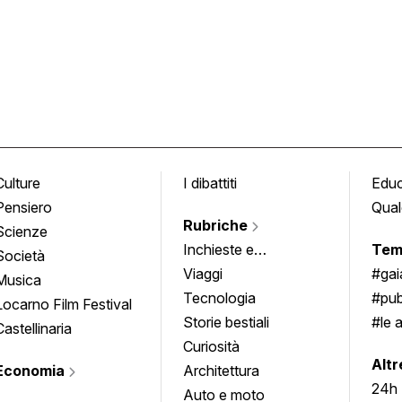
Culture
I dibattiti
Edu
Pensiero
Qual
Rubriche
Scienze
Inchieste e
Tem
Società
approfondimenti
Viaggi
#ga
Musica
Tecnologia
#pub
Locarno Film Festival
Storie bestiali
#le 
Castellinaria
Curiosità
info
Altr
Economia
Architettura
24h
Auto e moto