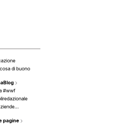
cazione
Tombola
cosa di buono
Fumetto
Vignette
aBlog
Scrivici
ia #wwf
liredazionale
aziende
rmano
e pagine