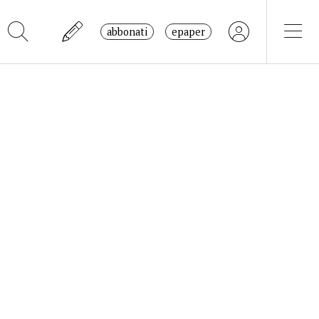
abbonati
epaper