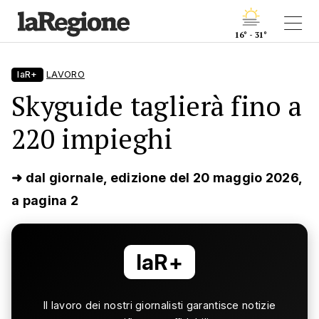
16° - 31°
laR+
LAVORO
Skyguide taglierà fino a
220 impieghi
➜ dal giornale, edizione del 20 maggio 2026,
a pagina 2
laR+
Il lavoro dei nostri giornalisti garantisce notizie