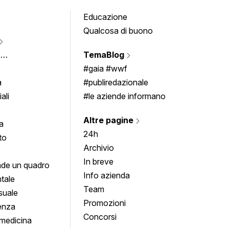
Educazione
Tomb
Qualcosa di buono
Fumet
Vigne
e
TemaBlog
Scrivi
imenti
#gaia #wwf
a
#publiredazionale
ali
#le aziende informano
Altre pagine
a
24h
to
Archivio
In breve
de un quadro
Info azienda
tale
Team
suale
Promozioni
enza
Concorsi
medicina