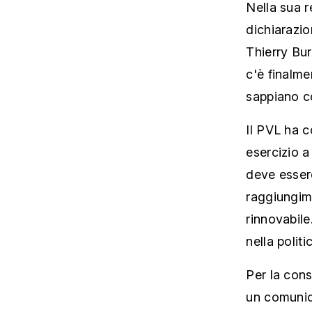
Nella sua r
dichiarazio
Thierry Bur
c'è finalme
sappiano co
Il PVL ha 
esercizio a
deve essere
raggiungim
rinnovabil
nella polit
Per la cons
un comunica