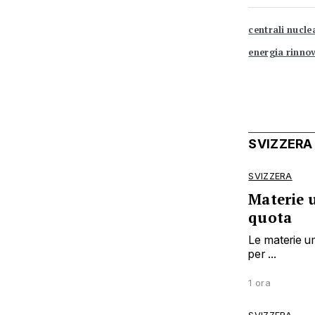
centrali nucle
energia rinno
SVIZZERA
SVIZZERA
Materie u
quota
Le materie um
per ...
1 ora