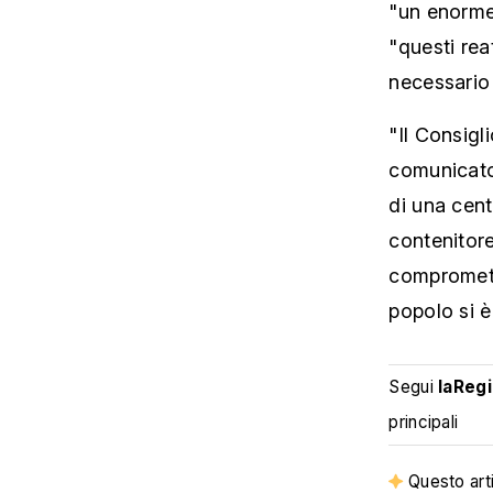
"un enorme 
"questi rea
necessario 
"Il Consigl
comunicato
di una cent
contenitore
compromette
popolo si è
Segui
laReg
principali
Questo arti