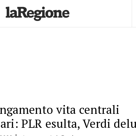
ngamento vita centrali
ari: PLR esulta, Verdi delu