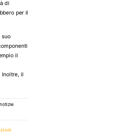
à di
bbero per il
l suo
 componenti
empio il
noltre, il
 notizie
zioni