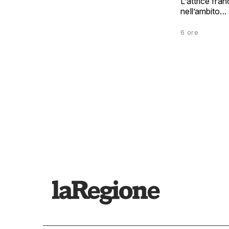
L’attrice fra
nell’ambito...
6 ore