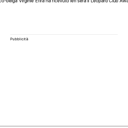
nco-belga Virginie Efira ha ricevuto ieri sera il Leopard Club Aw