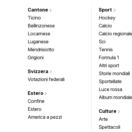
Cantone
Sport
Ticino
Hockey
Bellinzonese
Calcio
Locarnese
Calcio regional
Luganese
Sci
Mendrisiotto
Tennis
Grigioni
Formula 1
Altri sport
Svizzera
Storie mondiali
Votazioni federali
Sportellate
Luce rossa
Estero
Album mondial
Confine
Estero
Culture
America a pezzi
Arte
Spettacoli