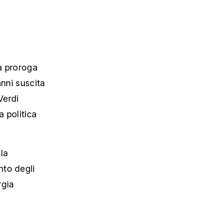
a proroga
anni suscita
Verdi
a politica
la
nto degli
rgia