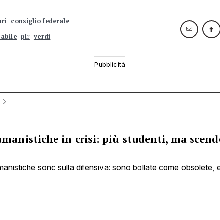
ari
consiglio federale
vabile
plr
verdi
manistiche in crisi: più studenti, ma scend
anistiche sono sulla difensiva: sono bollate come obsolete, elit