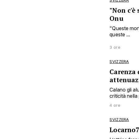
SVIZZERA
"Non c'è 
Onu
"Queste mort
queste ...
3 ore
SVIZZERA
Carenza d
attenuaz
Calano gli al
criticità nel
4 ore
SVIZZERA
Locarno79