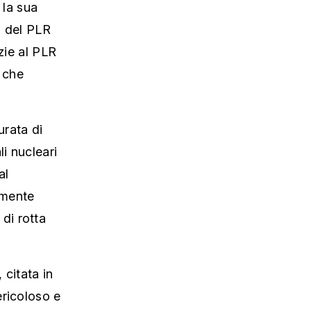
 la sua
i del PLR
zie al PLR
' che
urata di
i nucleari
al
amente
di rotta
 citata in
ericoloso e