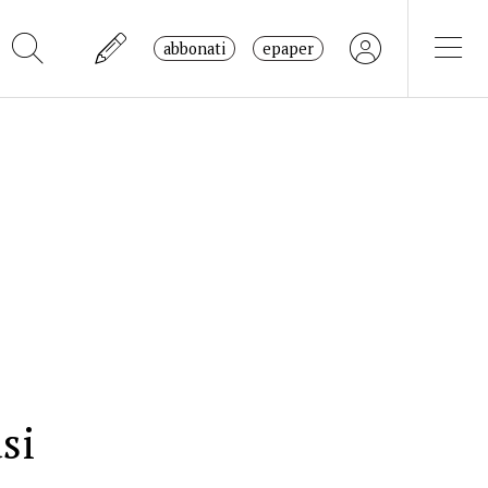
abbonati
epaper
si