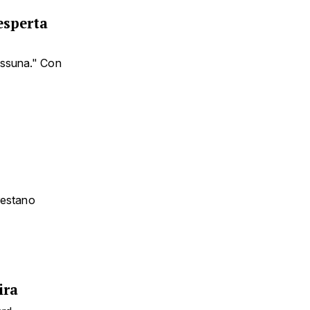
 esperta
essuna." Con
 restano
ira