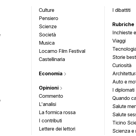
Culture
I dibattiti
Pensiero
Rubriche
Scienze
Inchieste 
e
Società
approfond
Viaggi
Musica
Tecnologi
Locarno Film Festival
Storie besti
Castellinaria
Curiosità
Economia
Architettur
Auto e mo
Opinioni
I diplomati
Commento
Quando ca
e
L'analisi
Salute men
La formica rossa
Salute ses
I contributi
Ticino Sci
Lettere dei lettori
Scienza e 