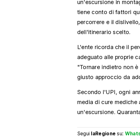
un'escursione in montagn
tiene conto di fattori q
percorrere e il dislivell
dell'itinerario scelto.
L'ente ricorda che il p
adeguato alle proprie ca
"Tornare indietro non è 
giusto approccio da ad
Secondo l'UPI, ogni an
media di cure mediche a
un'escursione. Quarant
Segui
laRegione
su:
What