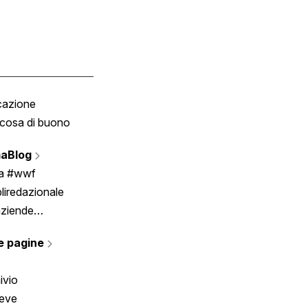
cazione
Tombola
cosa di buono
Fumetto
Vignette
aBlog
Scrivici
ia #wwf
liredazionale
aziende
rmano
e pagine
ivio
reve