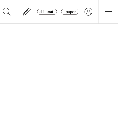
abbonati
epaper