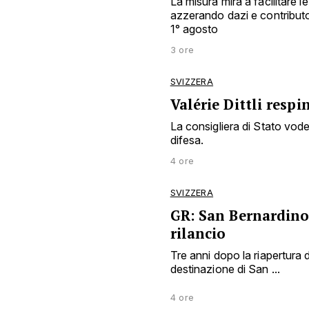
La misura mira a facilitare l
azzerando dazi e contributo 
1° agosto
3 ore
SVIZZERA
Valérie Dittli resp
La consigliera di Stato vode
difesa.
4 ore
SVIZZERA
GR: San Bernardino
rilancio
Tre anni dopo la riapertura deg
destinazione di San ...
4 ore