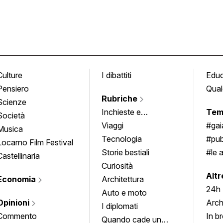
Culture
I dibattiti
Edu
Pensiero
Qual
Rubriche
Scienze
Inchieste e
Tem
Società
approfondimenti
Viaggi
#ga
Musica
Tecnologia
#pub
Locarno Film Festival
Storie bestiali
#le 
Castellinaria
Curiosità
info
Altr
Economia
Architettura
24h
Auto e moto
Opinioni
Arch
I diplomati
Commento
In b
Quando cade un