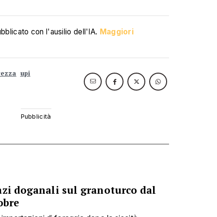
blicato con l'ausilio dell'IA.
Maggiori
rezza
upi
azi doganali sul granoturco dal
obre