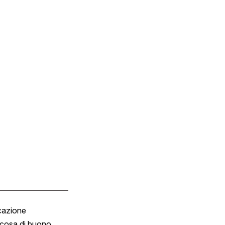
cazione
Tombola
cosa di buono
Fumetto