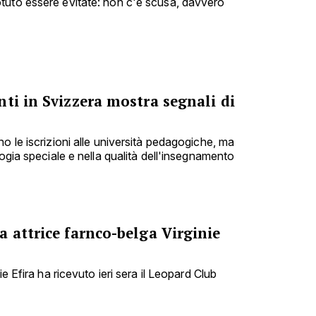
tuto essere evitate: non c'è scusa, davvero
ti in Svizzera mostra segnali di
o le iscrizioni alle università pedagogiche, ma
gogia speciale e nella qualità dell'insegnamento
 attrice farnco-belga Virginie
ie Efira ha ricevuto ieri sera il Leopard Club