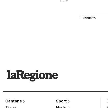
8 ore
Cantone
Sport
Ticino
Hockey