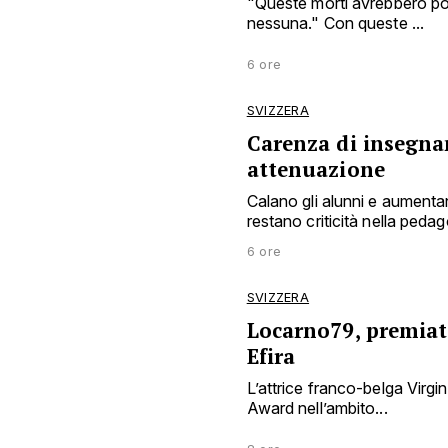
"Queste morti avrebbero po
nessuna." Con queste ...
6 ore
SVIZZERA
Carenza di insegnan
attenuazione
Calano gli alunni e aumentan
restano criticità nella peda
6 ore
SVIZZERA
Locarno79, premiata
Efira
L’attrice franco-belga Virgin
Award nell’ambito...