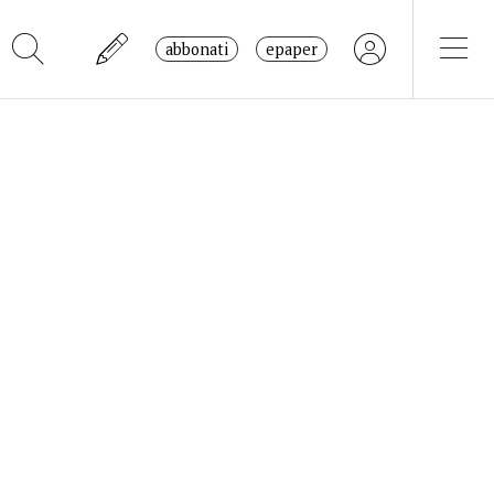
abbonati
epaper