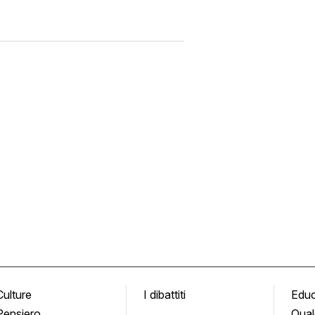
Culture
I dibattiti
Edu
Pensiero
Qual