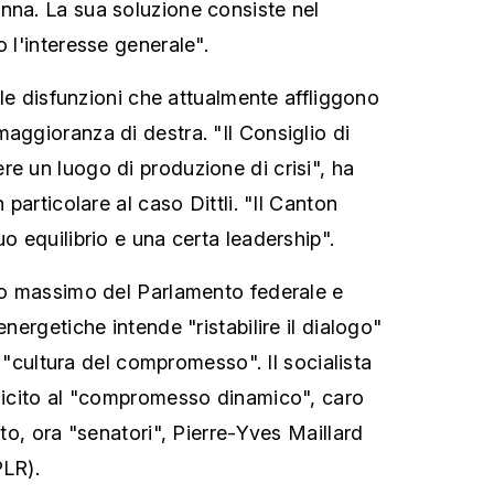
nna. La sua soluzione consiste nel
o l'interesse generale".
o le disfunzioni che attualmente affliggono
aggioranza di destra. "Il Consiglio di
re un luogo di produzione di crisi", ha
n particolare al caso Dittli. "Il Canton
uo equilibrio e una certa leadership".
eso massimo del Parlamento federale e
energetiche intende "ristabilire il dialogo"
 la "cultura del compromesso". Il socialista
plicito al "compromesso dinamico", caro
ato, ora "senatori", Pierre-Yves Maillard
PLR).