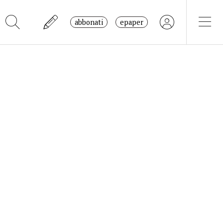
abbonati
epaper