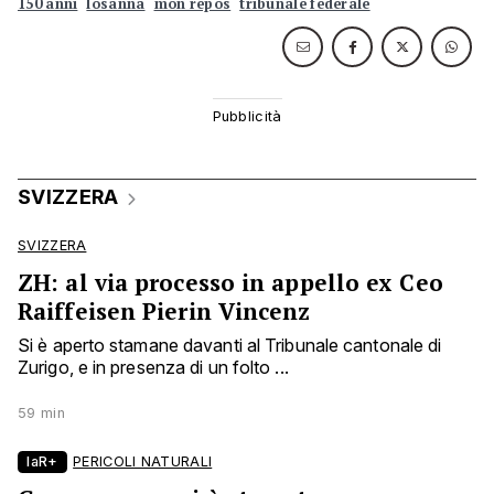
150 anni
losanna
mon repos
tribunale federale
SVIZZERA
SVIZZERA
ZH: al via processo in appello ex Ceo
Raiffeisen Pierin Vincenz
Si è aperto stamane davanti al Tribunale cantonale di
Zurigo, e in presenza di un folto ...
59 min
laR+
PERICOLI NATURALI