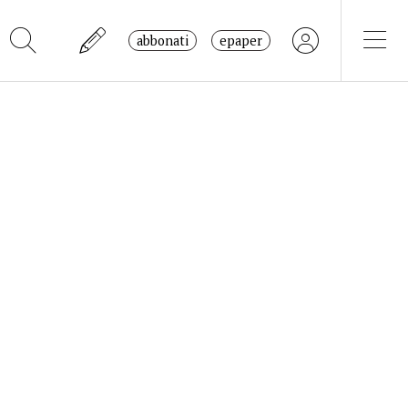
abbonati
epaper