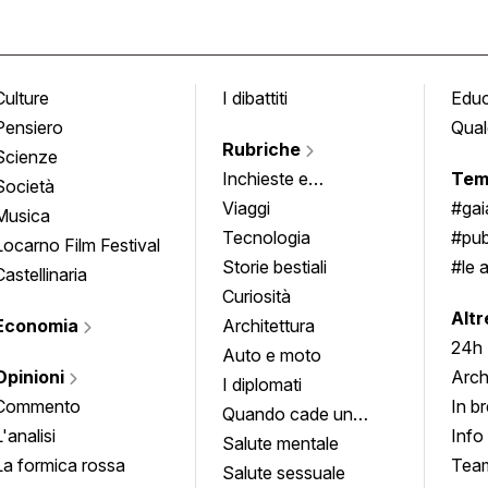
Culture
I dibattiti
Edu
Pensiero
Qual
Rubriche
Scienze
Inchieste e
Tem
Società
approfondimenti
Viaggi
#ga
Musica
Tecnologia
#pub
Locarno Film Festival
Storie bestiali
#le 
Castellinaria
Curiosità
info
Altr
Economia
Architettura
24h
Auto e moto
Opinioni
Arch
I diplomati
Commento
In b
Quando cade un
L'analisi
Info
quadro
Salute mentale
La formica rossa
Tea
Salute sessuale