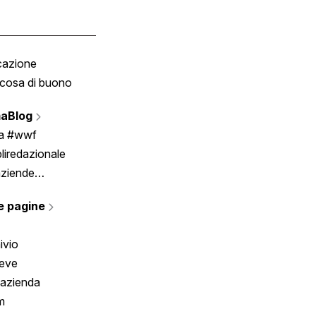
cazione
Tombola
cosa di buono
Fumetto
Vignette
aBlog
Scrivici
ia #wwf
liredazionale
aziende
rmano
e pagine
ivio
reve
 azienda
m