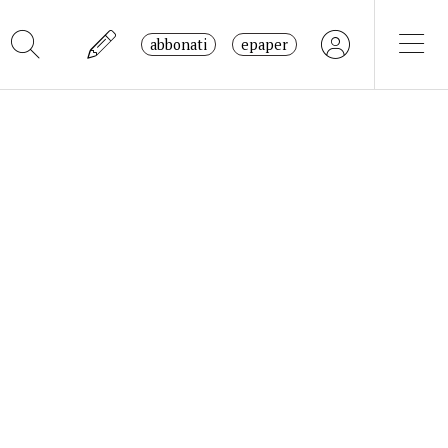
abbonati
epaper