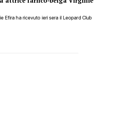
 attrice farnco-belga Virginie
ie Efira ha ricevuto ieri sera il Leopard Club