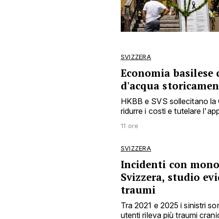
SVIZZERA
Economia basilese c
d'acqua storicamen
HKBB e SVS sollecitano la C
ridurre i costi e tutelare l
11 ore
SVIZZERA
Incidenti con monop
Svizzera, studio ev
traumi
Tra 2021 e 2025 i sinistri s
utenti rileva più traumi cra