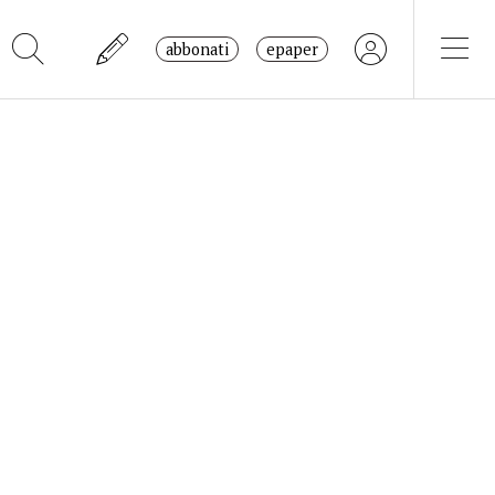
abbonati
epaper