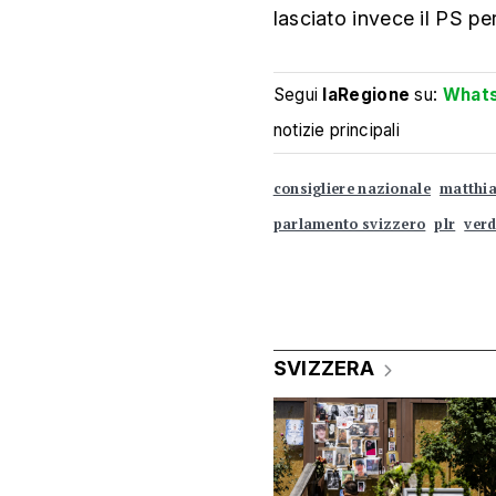
lasciato invece il PS per
Segui
laRegione
su:
What
notizie principali
consigliere nazionale
matthia
parlamento svizzero
plr
verd
SVIZZERA