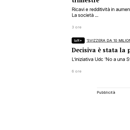
trimestre
Ricavi e redditività in aume
La società ...
3 ore
laR+
‘SVIZZERA DA 10 MILION
Decisiva è stata la
L’iniziativa Udc ‘No a una Sv
6 ore