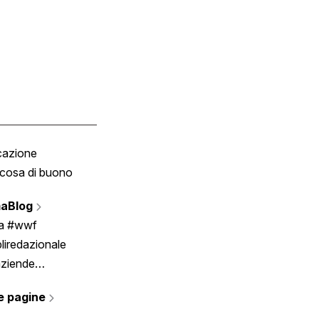
cazione
Tombola
cosa di buono
Fumetto
Vignette
aBlog
Scrivici
ia #wwf
liredazionale
aziende
rmano
e pagine