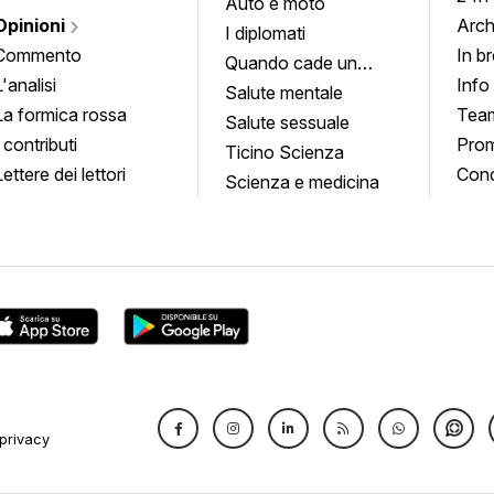
Auto e moto
Opinioni
Arch
I diplomati
Commento
In b
Quando cade un
L'analisi
Info
quadro
Salute mentale
La formica rossa
Tea
Salute sessuale
I contributi
Prom
Ticino Scienza
Lettere dei lettori
Conc
Scienza e medicina
privacy