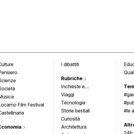
Culture
I dibattiti
Edu
Pensiero
Qual
Rubriche
Scienze
Inchieste e
Tem
Società
approfondimenti
Viaggi
#ga
Musica
Tecnologia
#pub
Locarno Film Festival
Storie bestiali
#le 
Castellinaria
Curiosità
info
Altr
Economia
Architettura
24h