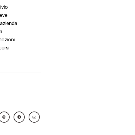
ivio
reve
 azienda
m
ozioni
orsi