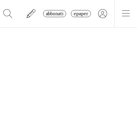
abbonati
epaper