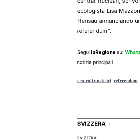
centrali nucleari, scrivo
ecologista Lisa Mazzone
Herisau annunciando una
referendum".
Segui
laRegione
su:
What
notizie principali
centrali nucleari
referendum
SVIZZERA
SVIZZERA