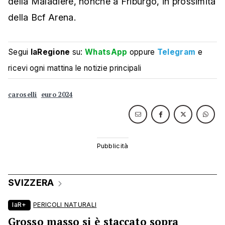
della Maladière, nonché a Friburgo, in prossimità
della Bcf Arena.
Segui
laRegione
su:
WhatsApp
oppure
Telegram
e
ricevi ogni mattina le notizie principali
caroselli
euro 2024
SVIZZERA
laR+
PERICOLI NATURALI
Grosso masso si è staccato sopra