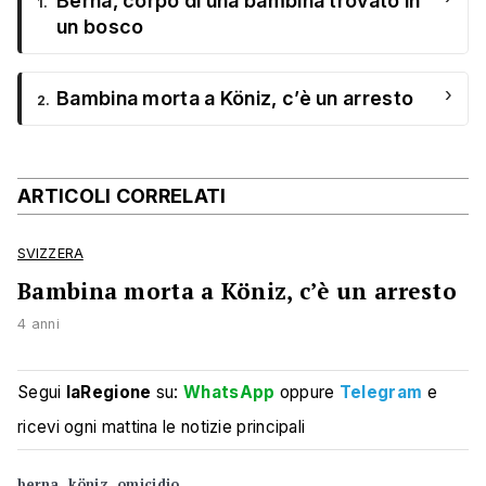
Berna, corpo di una bambina trovato in
1.
un bosco
›
Bambina morta a Köniz, c’è un arresto
2.
ARTICOLI CORRELATI
SVIZZERA
Bambina morta a Köniz, c’è un arresto
4 anni
Segui
laRegione
su:
WhatsApp
oppure
Telegram
e
ricevi ogni mattina le notizie principali
berna
köniz
omicidio