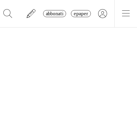
abbonati
epaper