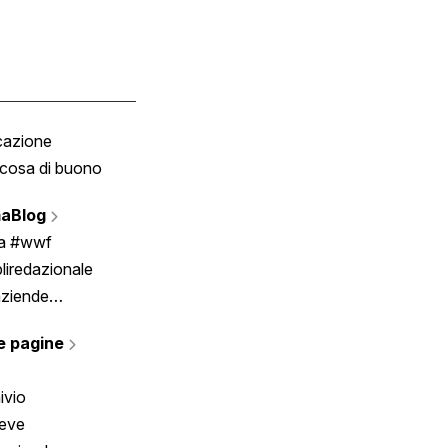
cazione
Tombola
cosa di buono
Fumetto
Vignette
aBlog
Scrivici
ia #wwf
liredazionale
aziende
rmano
e pagine
ivio
reve