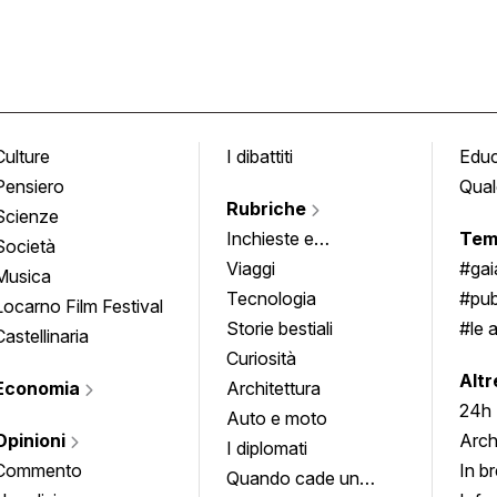
Culture
I dibattiti
Edu
Pensiero
Qual
Rubriche
Scienze
Inchieste e
Tem
Società
approfondimenti
Viaggi
#ga
Musica
Tecnologia
#pub
Locarno Film Festival
Storie bestiali
#le 
Castellinaria
Curiosità
info
Altr
Economia
Architettura
24h
Auto e moto
Opinioni
Arch
I diplomati
Commento
In b
Quando cade un