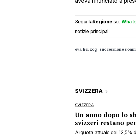
aveva rinunciato a pres
Segui
laRegione
su:
What
notizie principali
eva herzog
successione som
SVIZZERA
SVIZZERA
Un anno dopo lo sho
svizzeri restano pe
Aliquota attuale del 12,5% 