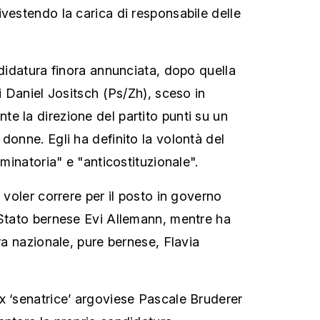
ivestendo la carica di responsabile delle
ndidatura finora annunciata, dopo quella
ti Daniel Jositsch (Ps/Zh), sceso in
e la direzione del partito punti su un
donne. Egli ha definito la volontà del
iminatoria" e "anticostituzionale".
i voler correre per il posto in governo
 Stato bernese Evi Allemann, mentre ha
era nazionale, pure bernese, Flavia
x ‘senatrice’ argoviese Pascale Bruderer