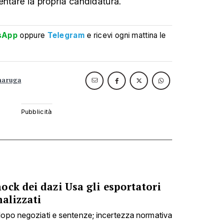
entare la propria candidatura.
sApp
oppure
Telegram
e ricevi ogni mattina le
maruga
ck dei dazi Usa gli esportatori
nalizzati
dopo negoziati e sentenze; incertezza normativa