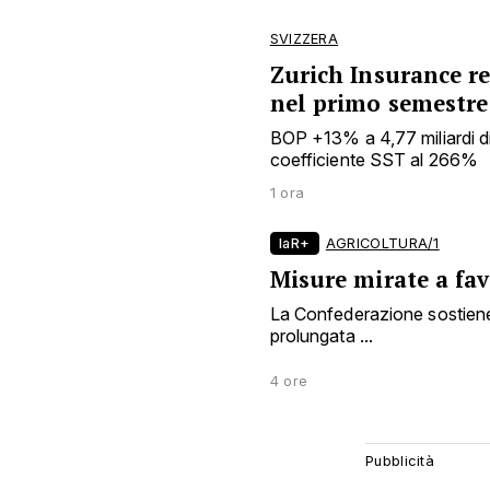
SVIZZERA
Zurich Insurance reg
nel primo semestre
BOP +13% a 4,77 miliardi d
coefficiente SST al 266%
1 ora
laR+
AGRICOLTURA/1
Misure mirate a fav
La Confederazione sostiene 
prolungata ...
4 ore