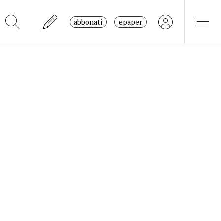
abbonati
epaper