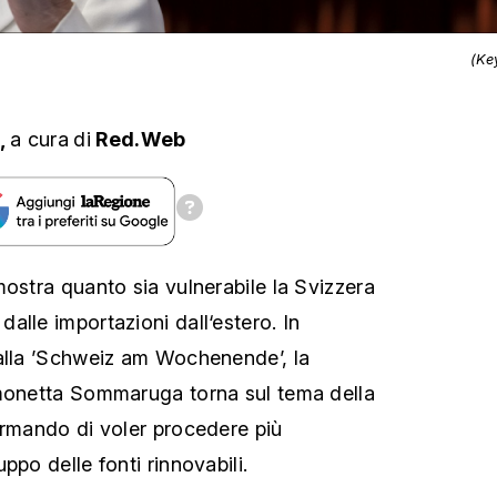
(Ke
,
a cura
di
Red.Web
mostra quanto sia vulnerabile la Svizzera
alle importazioni dall‘estero. In
alla ’Schweiz am Wochenende’, la
imonetta Sommaruga torna sul tema della
ermando di voler procedere più
ppo delle fonti rinnovabili.