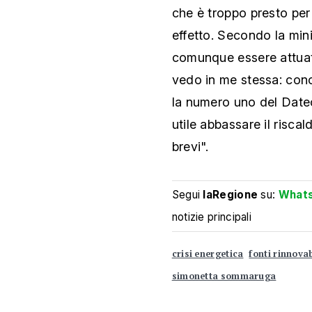
che è troppo presto per
effetto. Secondo la min
comunque essere attuate
vedo in me stessa: cono
la numero uno del Date
utile abbassare il risc
brevi".
Segui
laRegione
su:
What
notizie principali
crisi energetica
fonti rinnovab
simonetta sommaruga