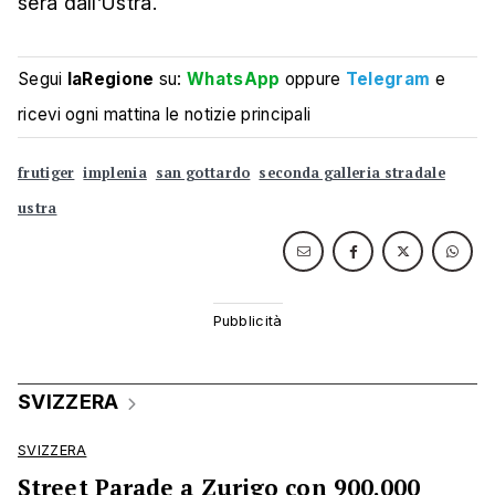
sera dall’Ustra.
Segui
laRegione
su:
WhatsApp
oppure
Telegram
e
ricevi ogni mattina le notizie principali
frutiger
implenia
san gottardo
seconda galleria stradale
ustra
SVIZZERA
SVIZZERA
Street Parade a Zurigo con 900.000