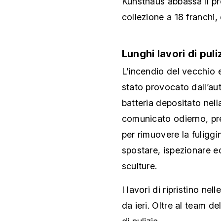
Kunsthaus abbassa il pre
collezione a 18 franchi,
Lunghi lavori di puli
L’incendio del vecchio ed
stato provocato dall’au
batteria depositato nell
comunicato odierno, pr
per rimuovere la fuliggin
spostare, ispezionare e
sculture.
I lavori di ripristino ne
da ieri. Oltre al team d