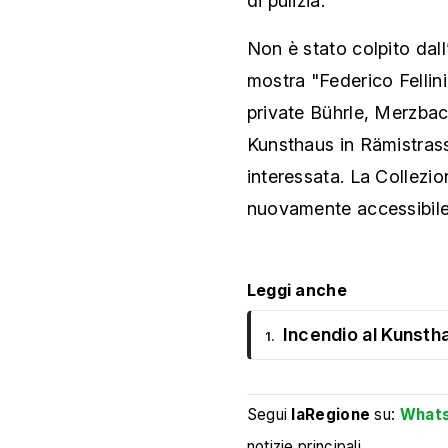
di pulizia.
Non è stato colpito dall
mostra "Federico Fellini.
private Bührle, Merzbac
Kunsthaus in Rämistrass
interessata. La Collezio
nuovamente accessibile 
Leggi anche
Incendio al Kunstha
1.
Segui
laRegione
su:
What
notizie principali