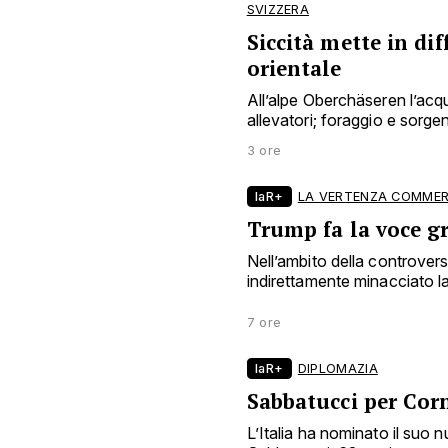
SVIZZERA
Siccità mette in dif
orientale
All’alpe Oberchäseren l’acqu
allevatori; foraggio e sorgen
3 ore
laR+
LA VERTENZA COMMER
Trump fa la voce g
Nell’ambito della controve
indirettamente minacciato la 
7 ore
laR+
DIPLOMAZIA
Sabbatucci per Cor
L’Italia ha nominato il suo