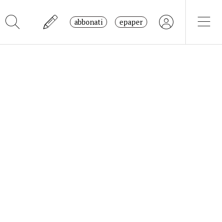
abbonati
epaper