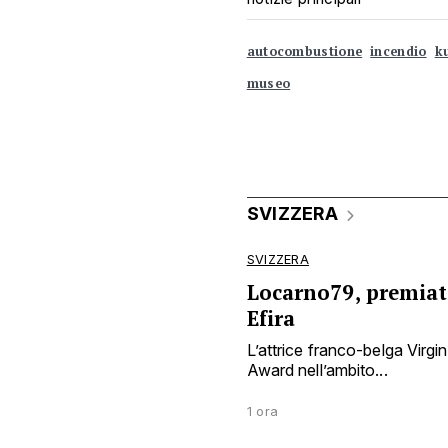
autocombustione
incendio
k
museo
SVIZZERA
SVIZZERA
Locarno79, premiata
Efira
L’attrice franco-belga Virgin
Award nell’ambito...
1 ora