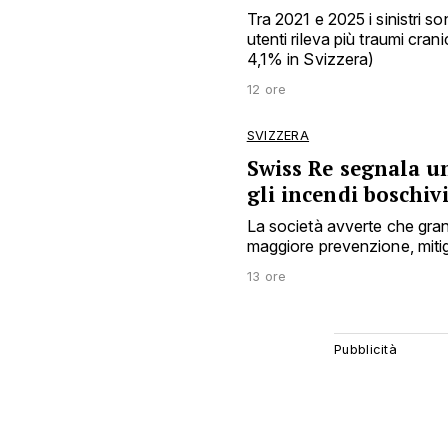
Tra 2021 e 2025 i sinistri s
utenti rileva più traumi cra
4,1% in Svizzera)
12 ore
SVIZZERA
Swiss Re segnala u
gli incendi boschiv
La società avverte che gran
maggiore prevenzione, mitig
13 ore