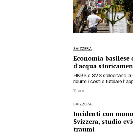
SVIZZERA
Economia basilese c
d'acqua storicamen
HKBB e SVS sollecitano la C
ridurre i costi e tutelare l
11 ore
SVIZZERA
Incidenti con monop
Svizzera, studio ev
traumi