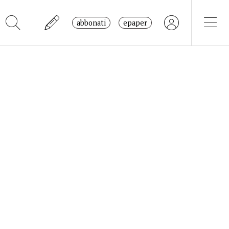
abbonati
epaper