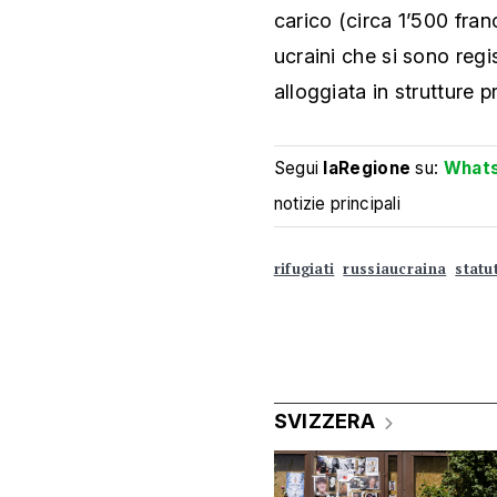
carico (circa 1’500 fran
ucraini che si sono regis
alloggiata in strutture p
Segui
laRegione
su:
What
notizie principali
rifugiati
russiaucraina
statu
SVIZZERA