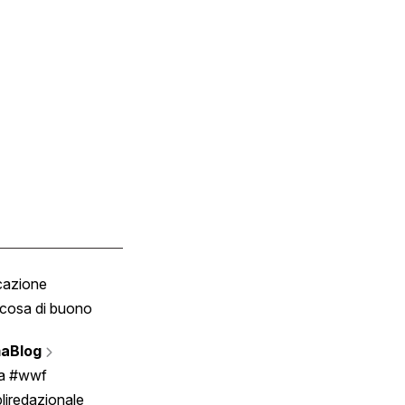
cazione
Tombola
cosa di buono
Fumetto
Vignette
aBlog
Scrivici
ia #wwf
liredazionale