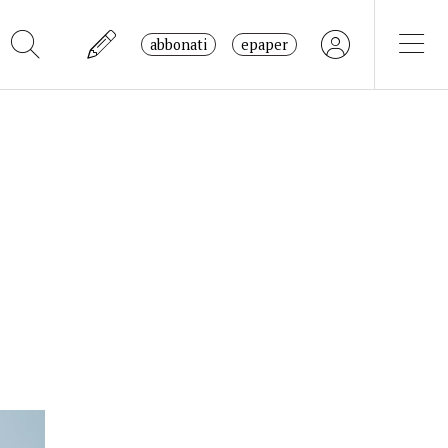
abbonati
epaper