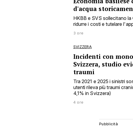
Economia basilese c
d'acqua storicamen
HKBB e SVS sollecitano la C
ridurre i costi e tutelare l
3 ore
SVIZZERA
Incidenti con monop
Svizzera, studio ev
traumi
Tra 2021 e 2025 i sinistri s
utenti rileva più traumi cra
4,1% in Svizzera)
4 ore