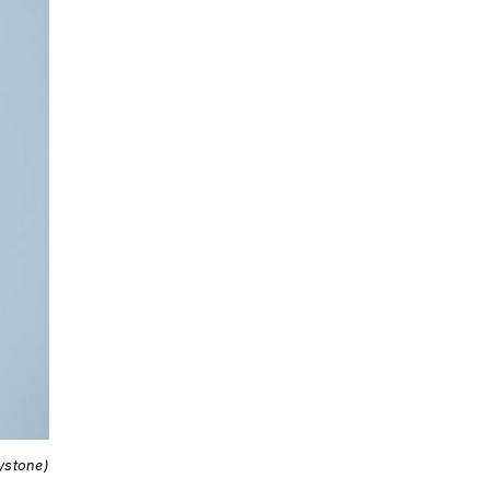
ystone)