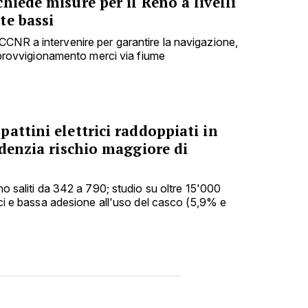
hiede misure per il Reno a livelli
te bassi
CNR a intervenire per garantire la navigazione,
'approvvigionamento merci via fiume
attini elettrici raddoppiati in
idenzia rischio maggiore di
ono saliti da 342 a 790; studio su oltre 15'000
nici e bassa adesione all'uso del casco (5,9% e