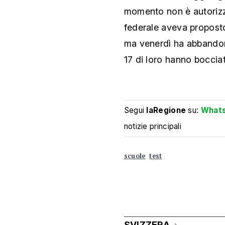
momento non è autorizzat
federale aveva proposto d
ma venerdì ha abbandona
17 di loro hanno bocciat
Segui
laRegione
su:
What
notizie principali
scuole
test
SVIZZERA