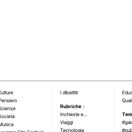
Culture
I dibattiti
Edu
Pensiero
Qual
Rubriche
Scienze
Inchieste e
Tem
Società
approfondimenti
Viaggi
#ga
Musica
Tecnologia
#pub