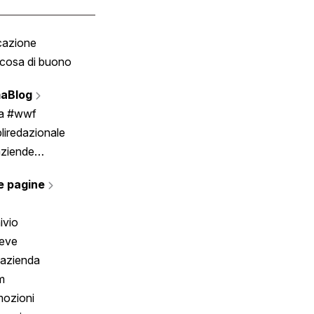
cazione
Tombola
cosa di buono
Fumetto
Vignette
aBlog
Scrivici
ia #wwf
liredazionale
aziende
rmano
e pagine
ivio
reve
 azienda
m
ozioni