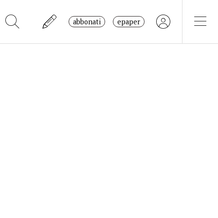
abbonati
epaper