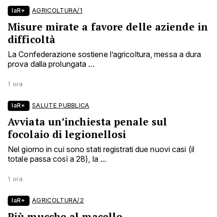
laR+
AGRICOLTURA/1
Misure mirate a favore delle aziende in
difficoltà
La Confederazione sostiene l’agricoltura, messa a dura
prova dalla prolungata ...
1 ora
laR+
SALUTE PUBBLICA
Avviata un’inchiesta penale sul
focolaio di legionellosi
Nel giorno in cui sono stati registrati due nuovi casi (il
totale passa così a 28), la ...
1 ora
laR+
AGRICOLTURA/2
Più mucche al macello