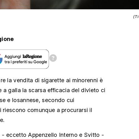
(T
gione
e la vendita di sigarette ai minorenni è
e a galla la scarsa efficacia del divieto ci
ese e losannese, secondo cui
i riescono comunque a procurarsi il
e.
i - eccetto Appenzello Interno e Svitto -