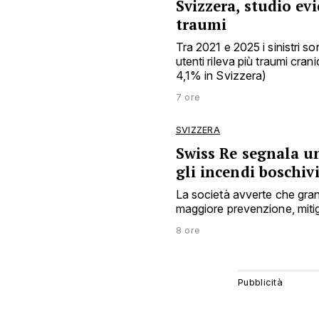
Svizzera, studio ev
traumi
Tra 2021 e 2025 i sinistri s
utenti rileva più traumi cra
4,1% in Svizzera)
7 ore
SVIZZERA
Swiss Re segnala u
gli incendi boschiv
La società avverte che gran
maggiore prevenzione, mitig
8 ore