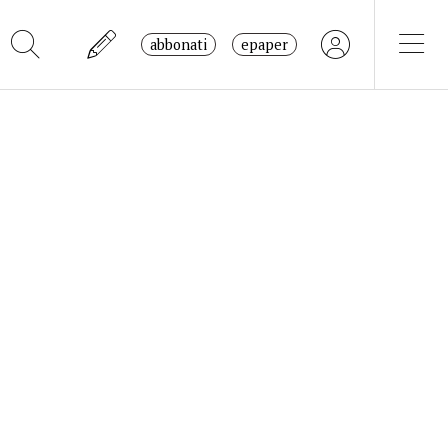
abbonati
epaper