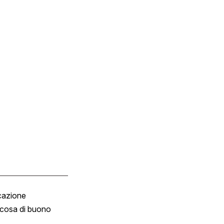
cazione
Tombola
cosa di buono
Fumetto
Vignette