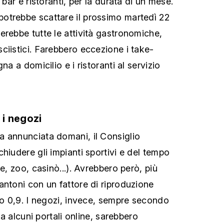
 bar e ristoranti, per la durata di un mese.
otrebbe scattare il prossimo martedì 22
erebbe tutte le attività gastronomiche,
ciistici. Farebbero eccezione i take-
na a domicilio e i ristoranti al servizio
 i negozi
a annunciata domani, il Consiglio
hiudere gli impianti sportivi e del tempo
he, zoo, casinò...). Avrebbero però, più
antoni con un fattore di riproduzione
llo 0,9. I negozi, invece, sempre secondo
 da alcuni portali online, sarebbero