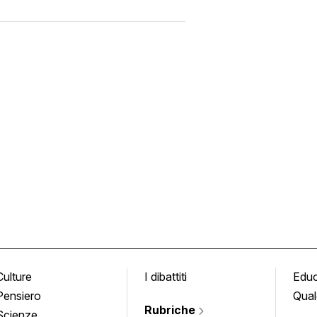
Culture
I dibattiti
Edu
Pensiero
Qual
Rubriche
Scienze