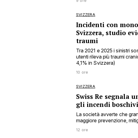
9 ore
SVIZZERA
Incidenti con monop
Svizzera, studio ev
traumi
Tra 2021 e 2025 i sinistri s
utenti rileva più traumi cra
4,1% in Svizzera)
10 ore
SVIZZERA
Swiss Re segnala u
gli incendi boschiv
La società avverte che gran
maggiore prevenzione, mitig
12 ore