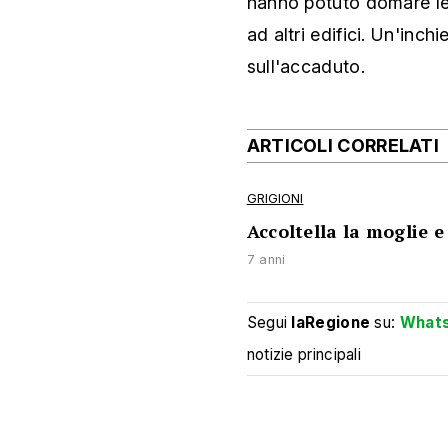
hanno potuto domare le
ad altri edifici. Un'inch
sull'accaduto.
ARTICOLI CORRELATI
GRIGIONI
Accoltella la moglie e
7 anni
Segui
laRegione
su:
What
notizie principali