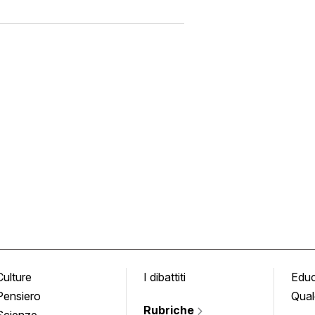
Culture
I dibattiti
Edu
Pensiero
Qual
Rubriche
Scienze