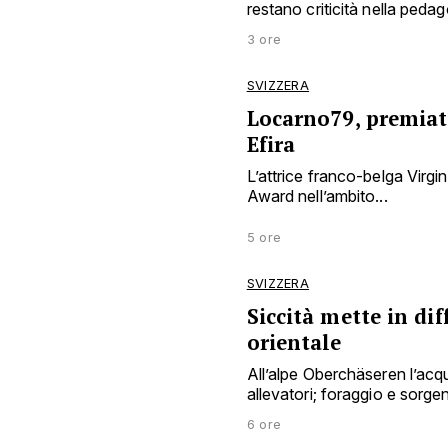
restano criticità nella peda
3 ore
SVIZZERA
Locarno79, premiata
Efira
L’attrice franco-belga Virgin
Award nell’ambito...
5 ore
SVIZZERA
Siccità mette in dif
orientale
All’alpe Oberchäseren l’acqu
allevatori; foraggio e sorgen
6 ore