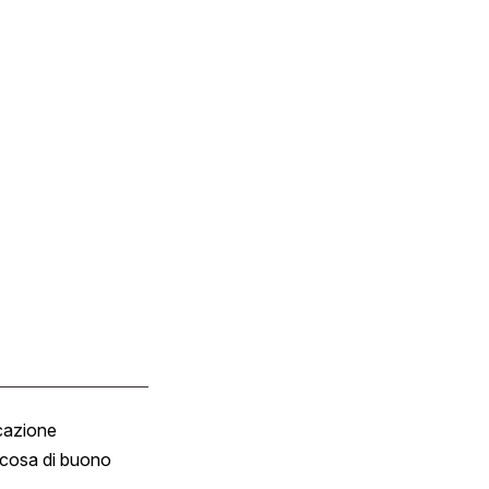
cazione
Tombola
cosa di buono
Fumetto
Vignette