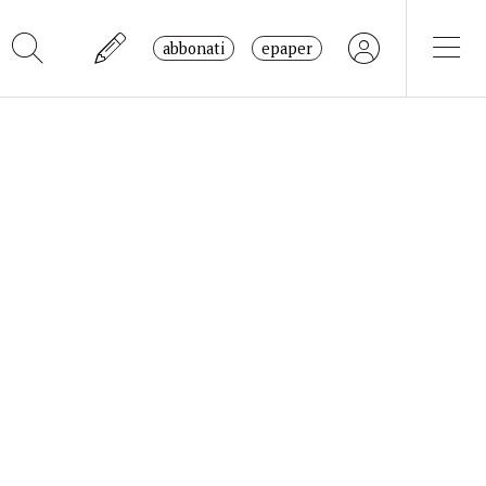
abbonati
epaper