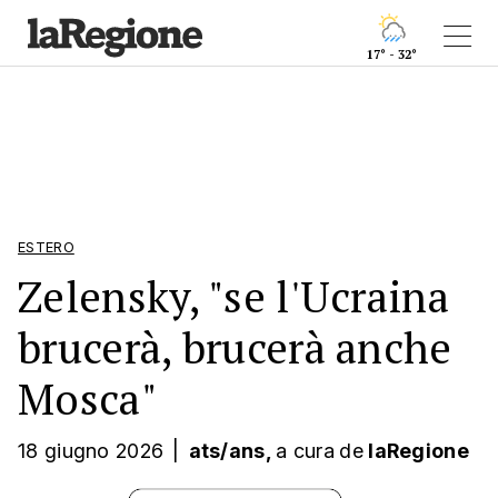
17° - 32°
ESTERO
Zelensky, "se l'Ucraina
brucerà, brucerà anche
Mosca"
18 giugno 2026
|
ats/ans,
a cura
de
laRegione