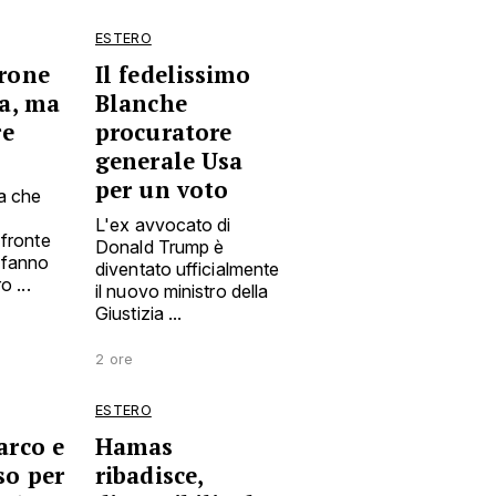
ESTERO
rone
Il fedelissimo
ia, ma
Blanche
re
procuratore
generale Usa
per un voto
ra che
L'ex avvocato di
 fronte
Donald Trump è
 fanno
diventato ufficialmente
o ...
il nuovo ministro della
Giustizia ...
2 ore
ESTERO
arco e
Hamas
so per
ribadisce,