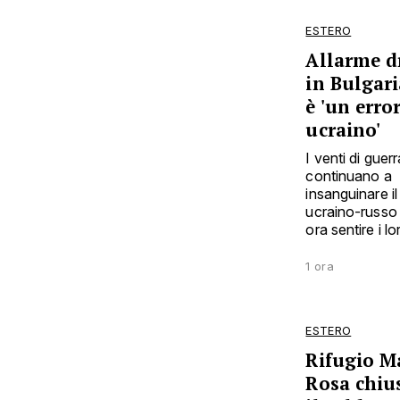
ESTERO
Allarme d
in Bulgar
è 'un erro
ucraino'
I venti di guer
continuano a
insanguinare il
ucraino-russo
ora sentire i lor
1 ora
ESTERO
Rifugio M
Rosa chiu