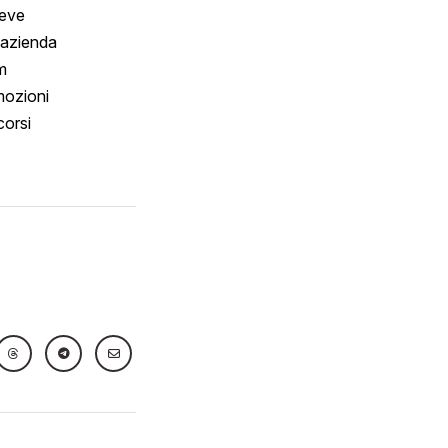
reve
 azienda
m
ozioni
orsi