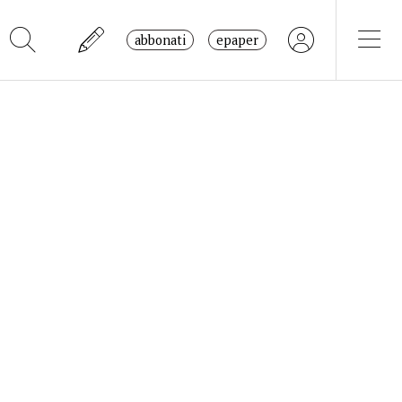
abbonati
epaper