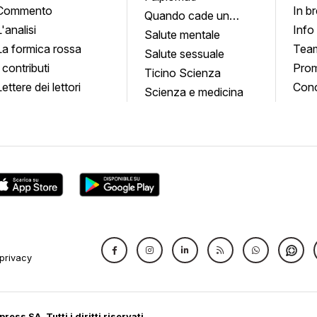
Commento
In b
Quando cade un
L'analisi
Info
quadro
Salute mentale
La formica rossa
Tea
Salute sessuale
I contributi
Prom
Ticino Scienza
Lettere dei lettori
Conc
Scienza e medicina
privacy
ress SA, Tutti i diritti riservati