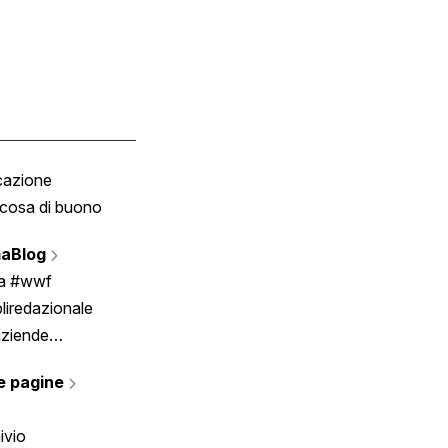
cazione
Tombola
cosa di buono
Fumetto
Vignette
aBlog
Scrivici
ia #wwf
liredazionale
aziende
rmano
e pagine
ivio