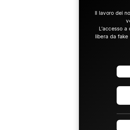
Il lavoro dei n
v
L’accesso a 
libera da fake 