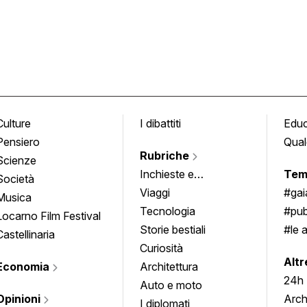
Culture
I dibattiti
Edu
Pensiero
Qual
Rubriche
Scienze
Inchieste e
Tem
Società
approfondimenti
Viaggi
#ga
Musica
Tecnologia
#pub
Locarno Film Festival
Storie bestiali
#le 
Castellinaria
Curiosità
info
Altr
Economia
Architettura
24h
Auto e moto
Opinioni
Arch
I diplomati