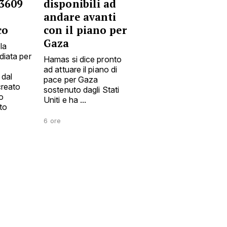
 3609
disponibili ad
andare avanti
co
con il piano per
Gaza
la
diata per
Hamas si dice pronto
ad attuare il piano di
dal
pace per Gaza
creato
sostenuto dagli Stati
o
Uniti e ha ...
nto
6 ore