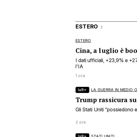
ESTERO
ESTERO
Cina, a luglio è bo
I dati ufficiali, +23,9% e +
l'IA
1 ora
laR+
LA GUERRA IN MEDIO 
Trump rassicura sui
Gli Stati Uniti “possiedono en
2 ore
laR+
STATI UNITI