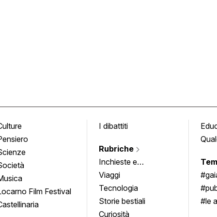
Culture
I dibattiti
Edu
Pensiero
Qual
Rubriche
Scienze
Inchieste e
Tem
Società
approfondimenti
Viaggi
#ga
Musica
Tecnologia
#pub
Locarno Film Festival
Storie bestiali
#le 
Castellinaria
Curiosità
info