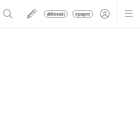
abbonati
epaper