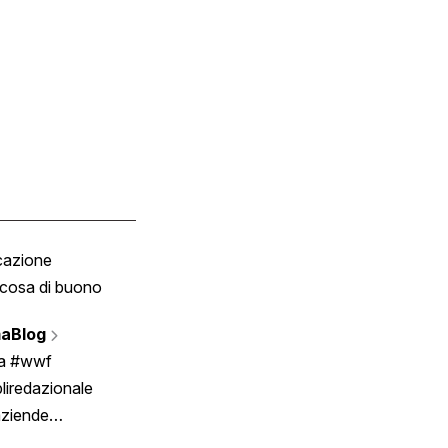
cazione
Tombola
cosa di buono
Fumetto
Vignette
aBlog
Scrivici
ia #wwf
liredazionale
aziende
rmano