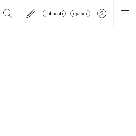
abbonati
epaper