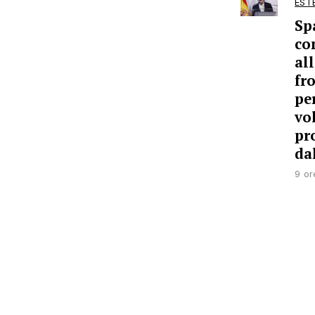
EST
Sp
co
al
fr
per
vo
pr
dal
9 or