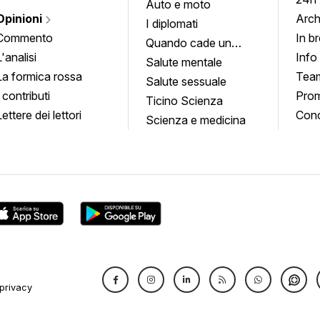
Auto e moto
Opinioni
Arch
I diplomati
Commento
In b
Quando cade un
L'analisi
Info
quadro
Salute mentale
La formica rossa
Tea
Salute sessuale
I contributi
Prom
Ticino Scienza
Lettere dei lettori
Conc
Scienza e medicina
privacy