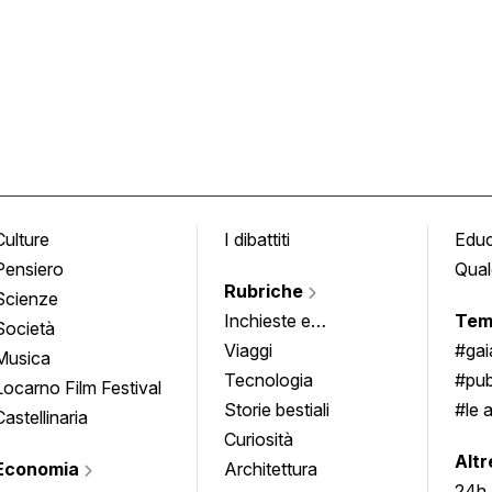
Culture
I dibattiti
Edu
Pensiero
Qual
Rubriche
Scienze
Inchieste e
Tem
Società
approfondimenti
Viaggi
#ga
Musica
Tecnologia
#pub
Locarno Film Festival
Storie bestiali
#le 
Castellinaria
Curiosità
info
Altr
Economia
Architettura
24h