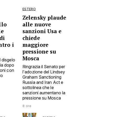
ESTERO
Zelensky plaude
llo
alle nuove
le
sanzioni Usa e
di
chiede
tro i
maggiore
pressione su
Mosca
l disgelo
ia dopo
Ringrazia il Senato per
ioni con
l'adozione del Lindsey
ro
Graham Sanctioning
Russia and Iran Act e
sottolinea che le
sanzioni aumentano la
pressione su Mosca
8 ore