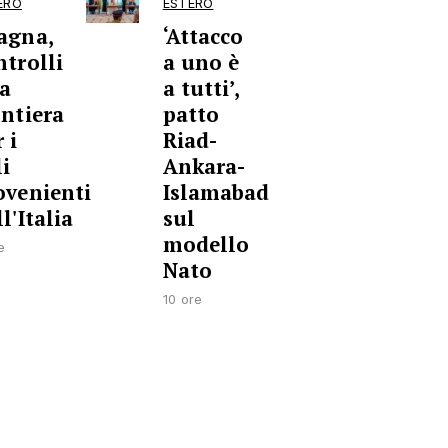
ERO
ESTERO
agna,
‘Attacco
ntrolli
a uno è
la
a tutti’,
ontiera
patto
 i
Riad-
li
Ankara-
ovenienti
Islamabad
l'Italia
sul
modello
e
Nato
10 ore