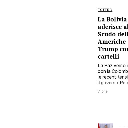
ESTERO
La Bolivia
aderisce a
Scudo del
Americhe 
Trump con
cartelli
La Paz verso i
con la Colomb
le recenti tens
il governo Pet
7 ore