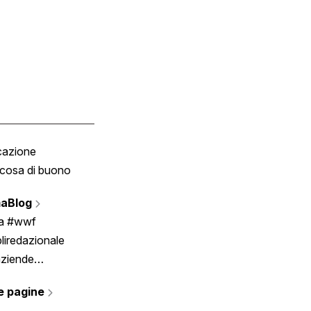
cazione
Tombola
cosa di buono
Fumetto
Vignette
aBlog
Scrivici
ia #wwf
liredazionale
aziende
rmano
e pagine