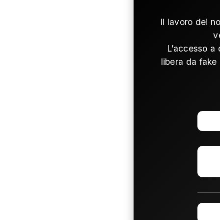
Il lavoro dei n
v
L’accesso a 
libera da fake 