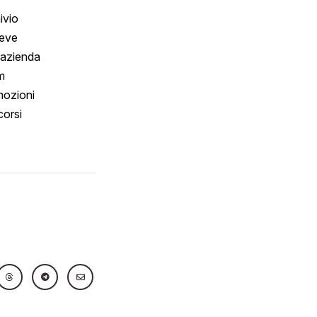
ivio
reve
 azienda
m
ozioni
orsi