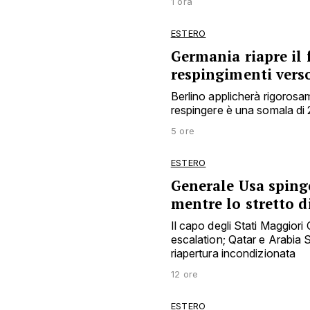
1 ora
ESTERO
Germania riapre il
respingimenti verso 
Berlino applicherà rigorosam
respingere è una somala di 
5 ore
ESTERO
Generale Usa spinge
mentre lo stretto d
Il capo degli Stati Maggiori 
escalation; Qatar e Arabia 
riapertura incondizionata
12 ore
ESTERO