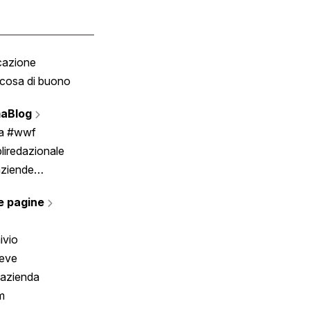
cazione
Tombola
cosa di buono
Fumetto
Vignette
aBlog
Scrivici
ia #wwf
liredazionale
aziende
rmano
e pagine
ivio
reve
 azienda
m