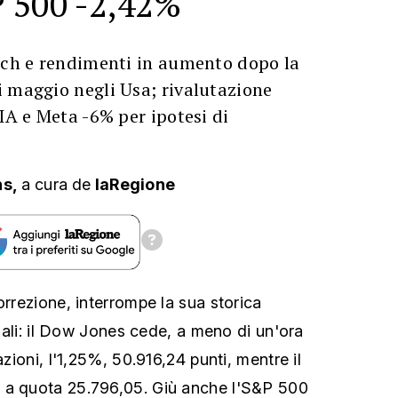
 500 -2,42%
tech e rendimenti in aumento dopo la
 maggio negli Usa; rivalutazione
 IA e Meta -6% per ipotesi di
ns,
a cura
de
laRegione
orrezione, interrompe la sua storica
manali: il Dow Jones cede, a meno di un'ora
azioni, l'1,25%, 50.916,24 punti, mentre il
 a quota 25.796,05. Giù anche l'S&P 500