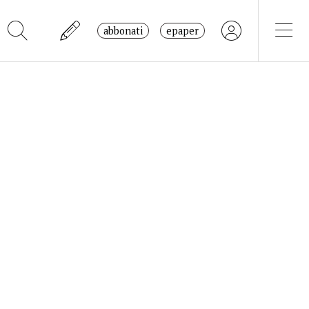
abbonati
epaper