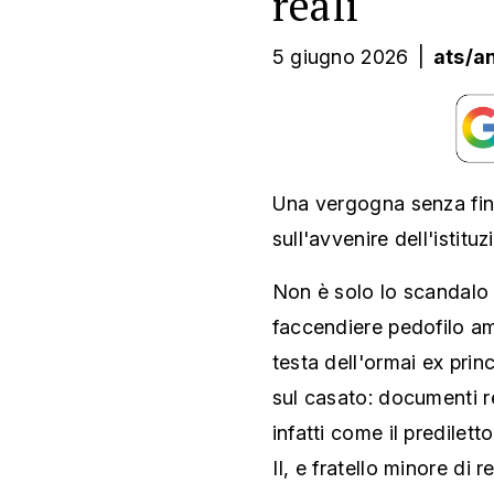
reali"
5 giugno 2026
|
ats/a
Una vergogna senza fine
sull'avvenire dell'istit
Non è solo lo scandalo 
faccendiere pedofilo am
testa dell'ormai ex pri
sul casato: documenti re
infatti come il predilett
II, e fratello minore di r