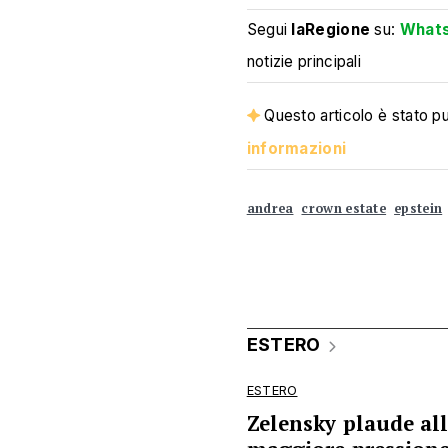
Segui
laRegione
su:
What
notizie principali
Questo articolo è stato pub
informazioni
andrea
crown estate
epstein
ESTERO
ESTERO
Zelensky plaude al