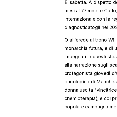
Elisabetta. A dispetto de
mesi al 77enne re Carlo
internazionale con la re
diagnosticatogli nel 20
O all'erede al trono Wil
monarchia futura, e di 
impegnati in questi stess
alla narrazione sugli sc
protagonista giovedì d
oncologico di Mancheste
donna uscita "vincitrice
chemioterapia); e col pr
popolare campagna media