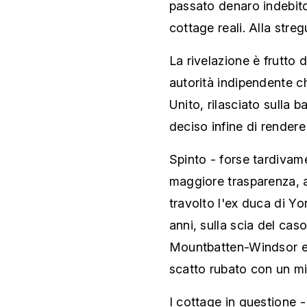
passato denaro indebito
cottage reali. Alla str
La rivelazione è frutto 
autorità indipendente c
Unito, rilasciato sulla 
deciso infine di rendere 
Spinto - forse tardivam
maggiore trasparenza, a
travolto l'ex duca di York
anni, sulla scia del cas
Mountbatten-Windsor e 
scatto rubato con un mis
I cottage in questione 