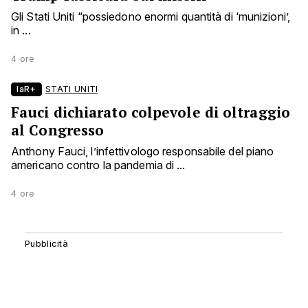
Gli Stati Uniti “possiedono enormi quantità di ‘munizioni’,
in ...
4 ore
laR+
STATI UNITI
Fauci dichiarato colpevole di oltraggio
al Congresso
Anthony Fauci, l’infettivologo responsabile del piano
americano contro la pandemia di ...
4 ore