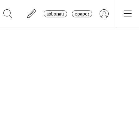
abbonati
epaper