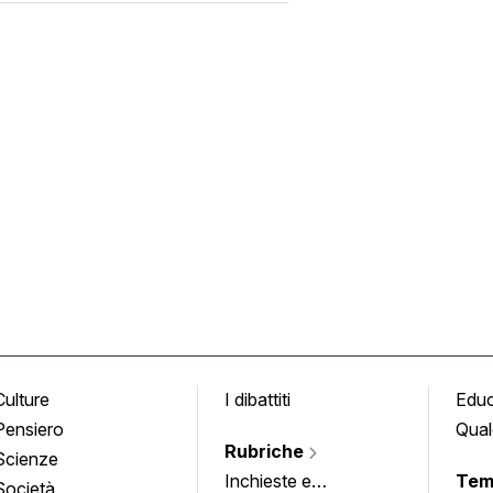
Culture
I dibattiti
Edu
Pensiero
Qual
Rubriche
Scienze
Inchieste e
Tem
Società