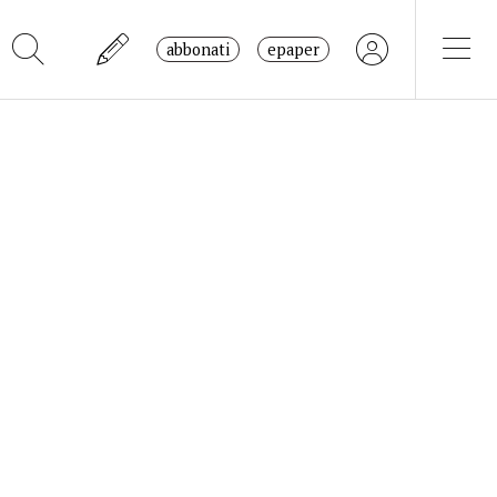
abbonati
epaper