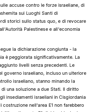
sulle accuse contro le forze israeliane, di
ashemita sui Luoghi Santi di
di storici sullo status quo, e di revocare
e all'Autorità Palestinese e all'economia
segue la dichiarazione congiunta - la
nia è peggiorata significativamente. La
aggiunto livelli senza precedenti. Le
el governo israeliano, incluso un ulteriore
rollo israeliano, stanno minando la
 di una soluzione a due Stati. Il diritto
gli insediamenti israeliani in Cisgiordania
 di costruzione nell'area E1 non farebbero