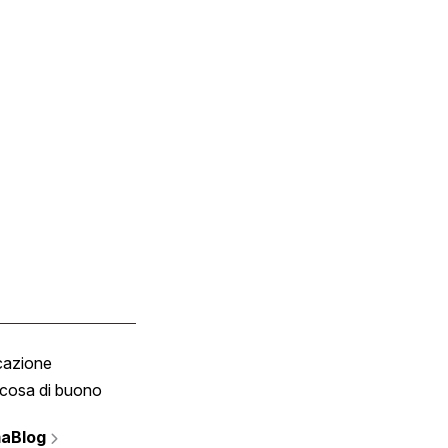
cazione
Tombola
cosa di buono
Fumetto
Vignette
aBlog
Scrivici