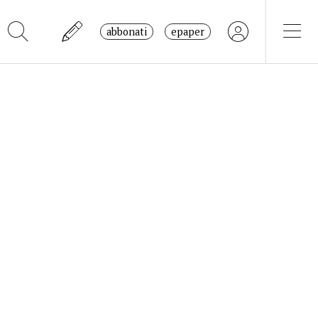
abbonati
epaper