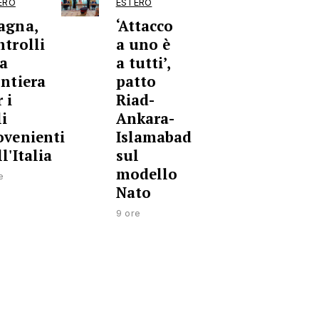
ERO
ESTERO
agna,
‘Attacco
ntrolli
a uno è
la
a tutti’,
ontiera
patto
 i
Riad-
li
Ankara-
ovenienti
Islamabad
l'Italia
sul
modello
e
Nato
9 ore