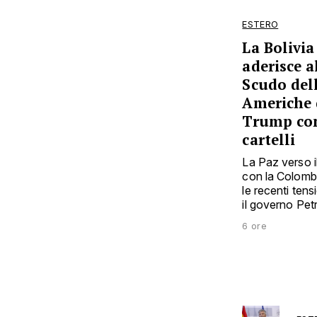
ESTERO
La Bolivia
aderisce a
Scudo del
Americhe 
Trump con
cartelli
La Paz verso i
con la Colomb
le recenti tens
il governo Pet
6 ore