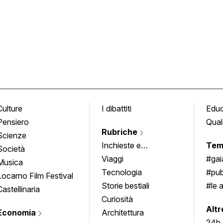
Culture
I dibattiti
Edu
Pensiero
Qual
Rubriche
Scienze
Inchieste e
Tem
Società
approfondimenti
Viaggi
#ga
Musica
Tecnologia
#pub
Locarno Film Festival
Storie bestiali
#le 
Castellinaria
Curiosità
info
Altr
Economia
Architettura
24h