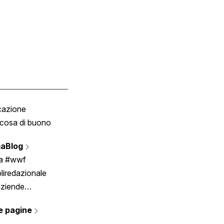
cazione
Tombola
cosa di buono
Fumetto
Vignette
aBlog
Scrivici
ia #wwf
liredazionale
aziende
rmano
e pagine