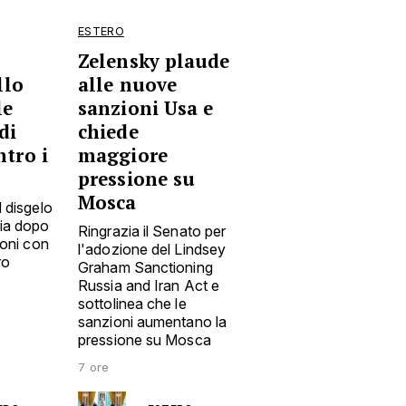
ESTERO
Zelensky plaude
llo
alle nuove
le
sanzioni Usa e
di
chiede
tro i
maggiore
pressione su
Mosca
l disgelo
ia dopo
Ringrazia il Senato per
ioni con
l'adozione del Lindsey
ro
Graham Sanctioning
Russia and Iran Act e
sottolinea che le
sanzioni aumentano la
pressione su Mosca
7 ore