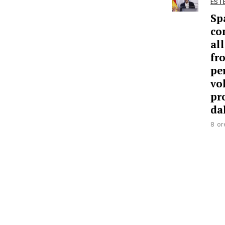
EST
Sp
co
al
fr
per
vo
pr
dal
8 or