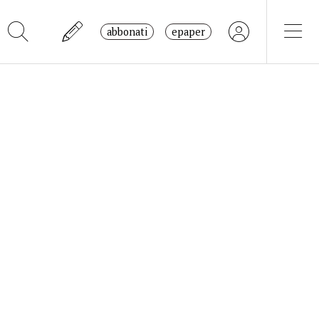
abbonati
epaper