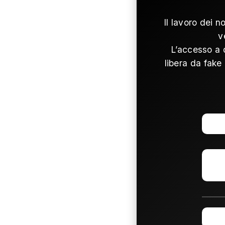
Il lavoro dei n
v
L’accesso a 
libera da fake 