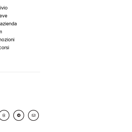
ivio
reve
 azienda
m
ozioni
orsi