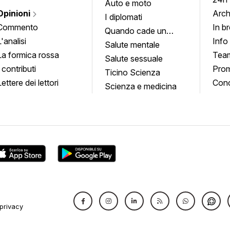
Auto e moto
Opinioni
Arch
I diplomati
Commento
In b
Quando cade un
L'analisi
Info
quadro
Salute mentale
La formica rossa
Tea
Salute sessuale
I contributi
Prom
Ticino Scienza
Lettere dei lettori
Conc
Scienza e medicina
privacy