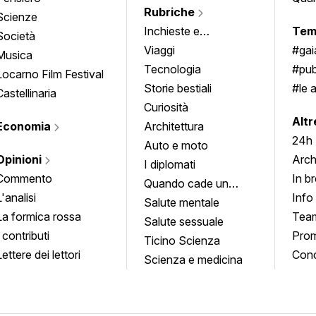
Rubriche
Scienze
Inchieste e
Tem
Società
approfondimenti
Viaggi
#ga
Musica
Tecnologia
#pub
Locarno Film Festival
Storie bestiali
#le 
Castellinaria
Curiosità
info
Altr
Economia
Architettura
24h
Auto e moto
Opinioni
Arch
I diplomati
Commento
In b
Quando cade un
L'analisi
Info
quadro
Salute mentale
La formica rossa
Tea
Salute sessuale
I contributi
Prom
Ticino Scienza
Lettere dei lettori
Conc
Scienza e medicina