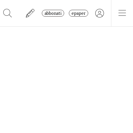
abbonati
epaper