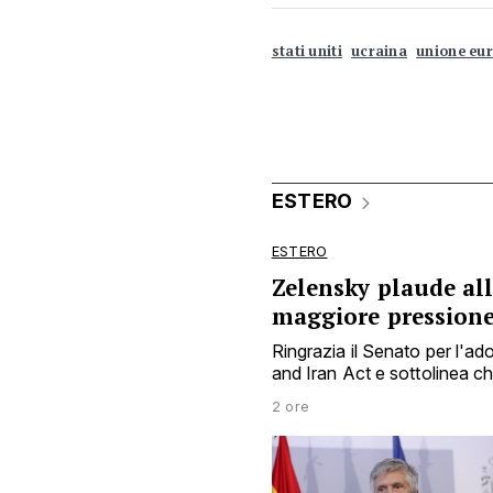
stati uniti
ucraina
unione eu
ESTERO
ESTERO
Zelensky plaude al
maggiore pression
Ringrazia il Senato per l'a
and Iran Act e sottolinea 
2 ore