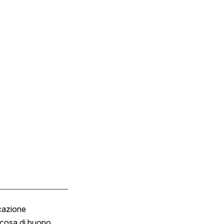
cazione
Tombola
cosa di buono
Fumetto