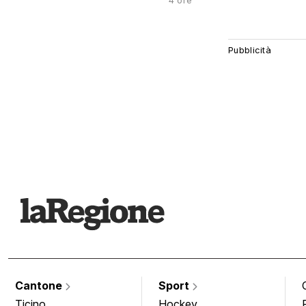
4 ore
Cantone
Sport
Ticino
Hockey