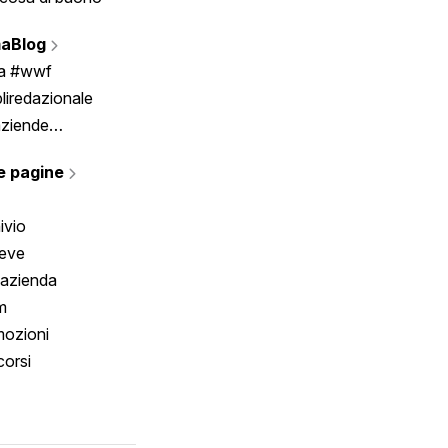
Vignette
aBlog
Scrivici
ia #wwf
liredazionale
aziende
rmano
e pagine
ivio
reve
 azienda
m
ozioni
orsi