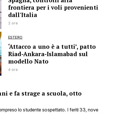
Spagna, controlli alla
frontiera per i voli provenienti
dall'Italia
2 ore
ESTERO
‘Attacco a uno è a tutti’, patto
Riad-Ankara-Islamabad sul
modello Nato
4 ore
ni e fa strage a scuola, otto
ompreso lo studente sospettato. I feriti 33, nove