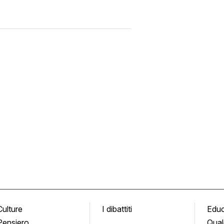
Culture
I dibattiti
Edu
Pensiero
Qual