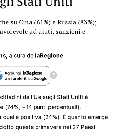
li Stati Uniti
che su Cina (61%) e Russia (83%);
vorevole ad aiuti, sanzioni e
ns,
a cura
de
laRegione
ittadini dell'Ue sugli Stati Uniti è
 (74%, +14 punti percentuali),
a quella positiva (24%). È quanto emerge
dotto questa primavera nei 27 Paesi