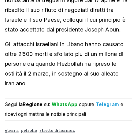
nonostante la tregua in vigore dal 17 aprile e ha
ribadito il suo rifiuto di negoziati diretti tra
Israele e il suo Paese, colloqui il cui principio è
stato accettato dal presidente Joseph Aoun.
Gli attacchi israeliani in Libano hanno causato
oltre 2’600 morti e sfollato più di un milione di
persone da quando Hezbollah ha ripreso le
ostilità il 2 marzo, in sostegno al suo alleato
iraniano.
Segui
laRegione
su:
WhatsApp
oppure
Telegram
e
ricevi ogni mattina le notizie principali
guerra
petrolio
stretto di hormuz