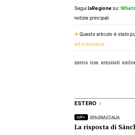
Segui
laRegione
su:
What
notizie principali
Questo articolo è stato pub
informazioni
guerra
iran
negoziati
nucle
ESTERO
laR+
SPAGNA/ITALIA
La risposta di Sánc