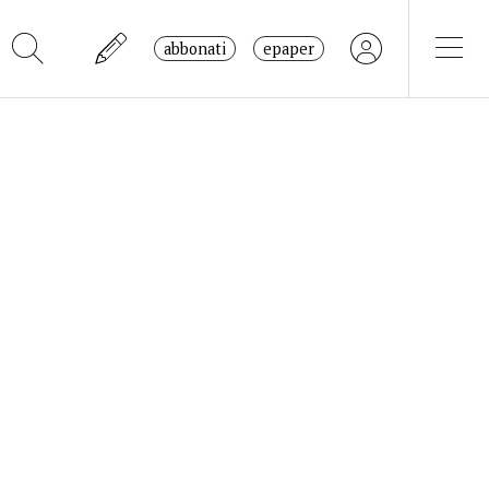
abbonati
epaper