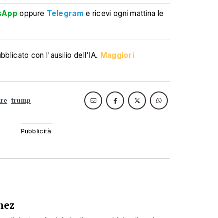
sApp
oppure
Telegram
e ricevi ogni mattina le
blicato con l'ausilio dell'IA.
Maggiori
are
trump
hez