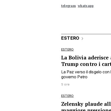
telegram
whatsapp
ESTERO
ESTERO
La Bolivia aderisce
Trump contro i cart
La Paz verso il disgelo con 
governo Petro
5 ore
ESTERO
Zelensky plaude al
maggiore pression