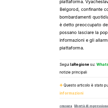
piattaforma. Vyacheslav
Belgorod, confinante co
bombardamenti quotidian
è detto preoccupato del
possano lasciare la pop
informazioni e gli allarm
piattaforma.
Segui
laRegione
su:
What
notizie principali
Questo articolo è stato pub
informazioni
censura
libertà di espression