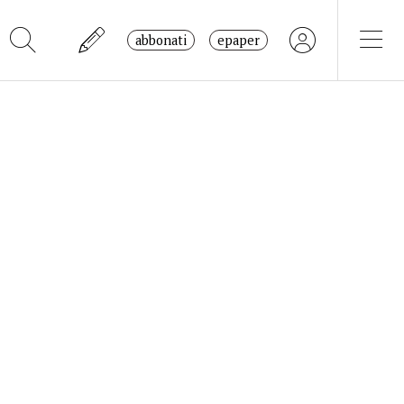
abbonati
epaper