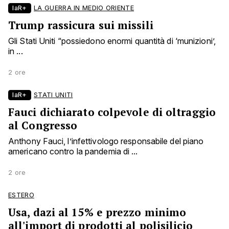
laR+
LA GUERRA IN MEDIO ORIENTE
Trump rassicura sui missili
Gli Stati Uniti “possiedono enormi quantità di ‘munizioni’,
in ...
2 ore
laR+
STATI UNITI
Fauci dichiarato colpevole di oltraggio
al Congresso
Anthony Fauci, l’infettivologo responsabile del piano
americano contro la pandemia di ...
2 ore
ESTERO
Usa, dazi al 15% e prezzo minimo
all'import di prodotti al polisilicio